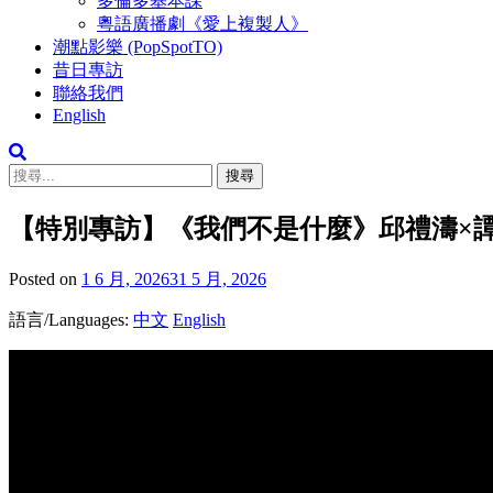
多倫多基本課
粵語廣播劇《愛上複製人》
潮點影樂 (PopSpotTO)
昔日專訪
聯絡我們
English
搜
尋
關
【特別專訪】《我們不是什麼》邱禮濤×譚耀文×
鍵
字:
Posted on
1 6 月, 2026
31 5 月, 2026
語言/Languages:
中文
English