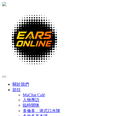
Skip
to
content
關於我們
節目
MuChat Café
人物專訪
臨時開咪
多倫多．港式口水陣