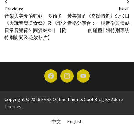
文
Previous:
Next:
章
音樂與美食的狂歡：多倫多
黃美賢的《奇蹟時刻》9月8日
導
《大玩音樂美食祭》及《愛之
音樂分享會：一場音樂與情感
日常音樂節》圓滿結束｜【附
的碰撞 | 附特別專訪
覽
特別訪問及花絮影片】
Copyright © 2026
EARS Online
Theme: Cool Blog By
Adore
Themes
.
中文
English